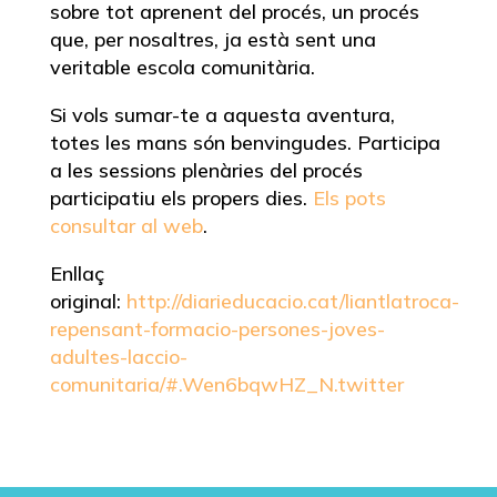
sobre tot aprenent del procés, un procés
que, per nosaltres, ja està sent una
veritable escola comunitària.
Si vols sumar-te a aquesta aventura,
totes les mans són benvingudes. Participa
a les sessions plenàries del procés
participatiu els propers dies.
Els pots
consultar al web
.
Enllaç
original:
http://diarieducacio.cat/liantlatroca-
repensant-formacio-persones-joves-
adultes-laccio-
comunitaria/#.Wen6bqwHZ_N.twitter