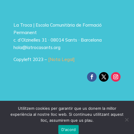
La Troca | Escola Comunitària de Formació
Permanent
c. d’Olzinelles 31 ∙ 08014 Sants ∙ Barcelona
hola@latrocasants.org
Copyleft 2023 –
[Nota Legal]
Utilitzem cookies per garantir que us donem la millor
experiència al nostre lloc web. Si continueu utilitzant aquest
lloc, assumirem que us plau.
D'acord