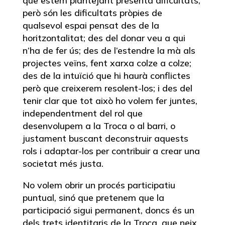
que estem plantejant presenta dificultats,
però són les dificultats pròpies de
qualsevol espai pensat des de la
horitzontalitat; des del donar veu a qui
n’ha de fer ús; des de l’estendre la mà als
projectes veïns, fent xarxa colze a colze;
des de la intuïció que hi haurà conflictes
però que creixerem resolent-los; i des del
tenir clar que tot això ho volem fer juntes,
independentment del rol que
desenvolupem a la Troca o al barri, o
justament buscant deconstruir aquests
rols i adaptar-los per contribuir a crear una
societat més justa.
No volem obrir un procés participatiu
puntual, sinó que pretenem que la
participació sigui permanent, doncs és un
dels trets identitaris de la Troca, que neix