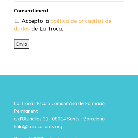
Consentiment
Accepto la
política de privacitat de
dades
de La Troca.
La Troca | Escola Comunitària de Formació
Permanent
c. d’Olzinelles 31 ∙ 08014 Sants ∙ Barcelona
hola@latrocasants.org