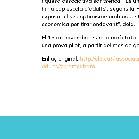
riquesa associativa santsenca. “És un 
hi ha cap escola d’adults”, segons la
exposar el seu optimisme amb aquest 
econòmica per tirar endavant”, deia.
El 16 de novembre es retornarà tota 
una prova pilot, a partir del mes de g
Enllaç original:
http://el3.cat/lassocia
adults/#prettyPhoto