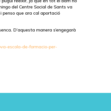
gui reeixir, ja que en tot el barri no
mingo del Centre Social de Sants va
i penso que ara cal aportació
antsenca. D’aquesta manera s’engegarà
nova-escola-de-formacio-per-