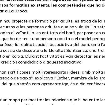
rsos formatius existents, les competències que ha d
r a La Troca.
un nou projecte de formació per adults, es traca de la
ecursos a les persones adultes que ho vulguin. La s
ades al veïnat i a les entitats del barri, per posar en 
s que ha de tenir una persona adulta o el model pedag
nèixer la realitat social i associativa del barri, amb l
a sessió de dissabte a la Lleialtat Santsenca, una tre
ió en xarxa. Durant l’activitat es van detectar les nec
 creació i consolidació d’aquesta iniciativa.
 han sortit coses molt interessants i idees, amb molta
reació de xarxa”, explicava l’Esther, membre de la Tro
del que s’entén com aprenentatge, és a dir, conèixer el
r un mapa per mostrar les relacions que hi ha entre les 