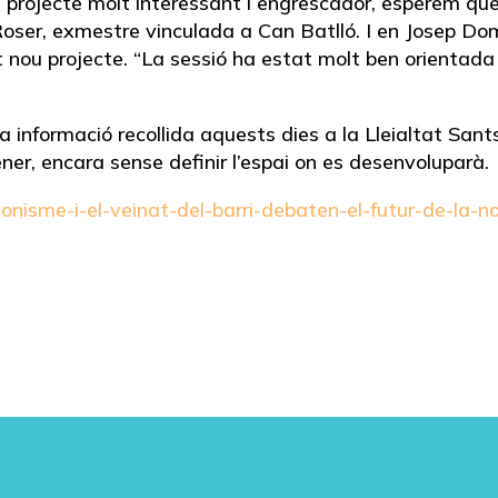
projecte molt interessant i engrescador, esperem que pu
 Roser, exmestre vinculada a Can Batlló. I en Josep Do
nou projecte. “La sessió ha estat molt ben orientada 
la informació recollida aquests dies a la Lleialtat S
ener, encara sense definir l’espai on es desenvoluparà.
cionisme-i-el-veinat-del-barri-debaten-el-futur-de-la-