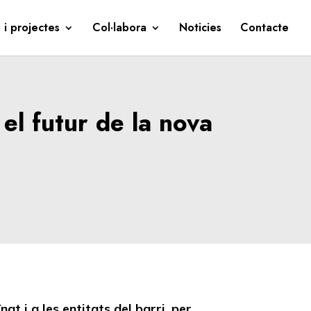
 i projectes
Col·labora
Noticies
Contacte
 el futur de la nova
t i a les entitats del barri, per