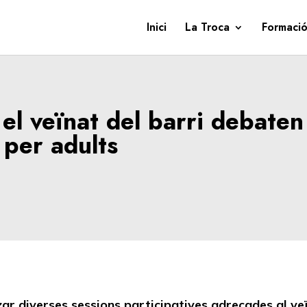
Inici
La Troca
Formació
 el veïnat del barri debaten
 per adults
 diverses sessions participatives adreçades al veïna