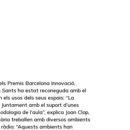
els Premis Barcelona Innovació,
 de Sants ha estat reconeguda amb el
n els usos dels seus espais: “La
r. Juntament amb el suport d’unes
odologia de l’aula”, explica Joan Clop,
rimària treballen amb diversos ambients
la ràdio: “Aquests ambients han