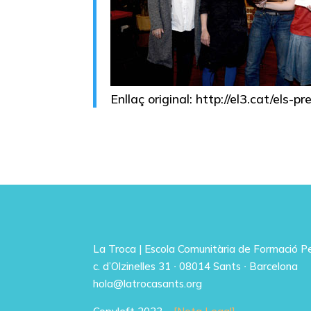
Enllaç original: http://el3.cat/els
La Troca | Escola Comunitària de Formació 
c. d’Olzinelles 31 ∙ 08014 Sants ∙ Barcelona
hola@latrocasants.org