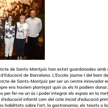
istricte de Sants-Montjuïc han estat guardonades amb 
al d’Educació de Barcelona. L’Escola Jaume I del barri
tricte de Sants-Montjuïc per ser un centre innovador e
mpre ens havíem plantejat quin ús els hi podíem dona
 per fer-ne un ús i poder integrar els espais en la met
 d’educació infantil com del cicle inicial d’educació p
 habilitats sobre l’art, la gastronomia, els teixits o 