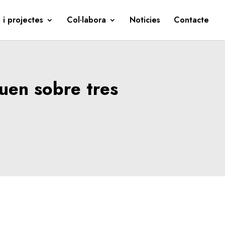
 i projectes
Col·labora
Noticies
Contacte
uen sobre tres