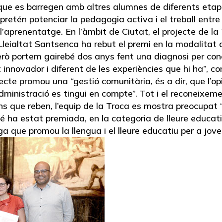
a que es barregen amb altres alumnes de diferents etap
pretén potenciar la pedagogia activa i el treball entr
l’aprenentatge. En l’àmbit de Ciutat, el projecte de la
leialtat Santsenca ha rebut el premi en la modalitat d
però portem gairebé dos anys fent una diagnosi per con
t innovador i diferent de les experiències que hi ha”,
ecte promou una “gestió comunitària, és a dir, que l’opi
administració es tingui en compte”. Tot i el reconeixem
s que reben, l’equip de la Troca es mostra preocupat “pe
 ha estat premiada, en la categoria de lleure educatiu 
ga que promou la llengua i el lleure educatiu per a jove